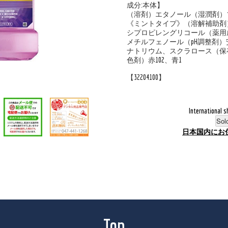
成分:本体】
（溶剤）エタノール（湿潤剤）
《ミントタイプ》（溶解補助剤
シプロピレングリコール（薬用
メチルフェノール（pH調整剤
ナトリウム、スクラロース（保
色剤）赤102、青1
【32204100】
International s
Sol
日本国内にお
Top