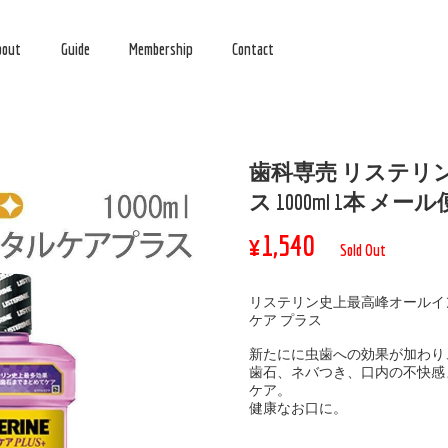
bout
Guide
Membership
Contact
歯科専売 リステリン
ス 1000ml 1本 メー
¥1,540
Sold Out
リステリン史上最高峰オールイ
ケア プラス
新たにに虫歯への効果が加わり
歯石、ネバつき、口内の不快感
ケア。
健康なお口に。