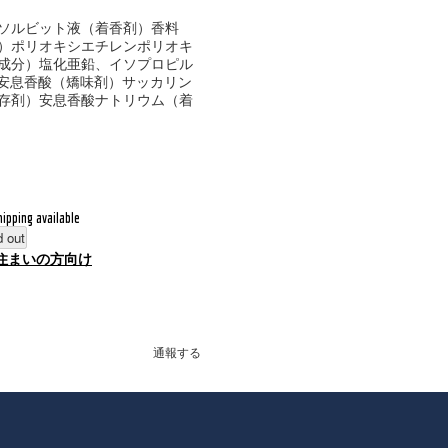
ソルビット液（着香剤）香料
）ポリオキシエチレンポリオキ
成分）塩化亜鉛、イソプロピル
）安息香酸（矯味剤）サッカリン
存剤）安息香酸ナトリウム（着
hipping available
d out
住まいの方向け
通報する