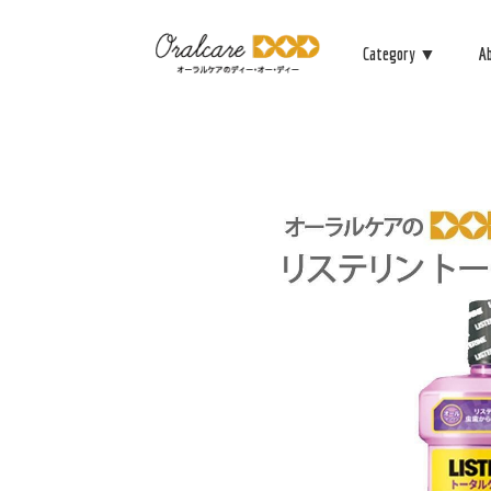
Category ▼
A