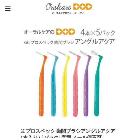
GC プロスペック 歯間ブラシアングルアクア
4本入り X 5パック L字型 メール便不可