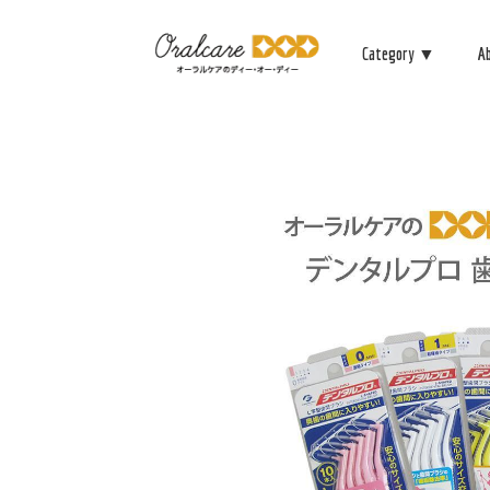
Category ▼
A