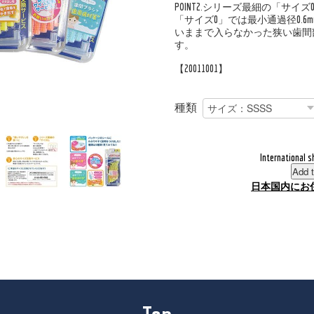
POINT2.シリーズ最細の「サイズ
「サイズ0」では最小通過径0.6
いままで入らなかった狭い歯間
す。
【20011001】
種類
International s
Add t
日本国内にお