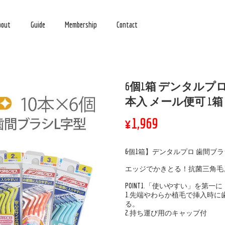
bout
Guide
Membership
Contact
6個1箱 デンタルプロ
本入 メール便可 1
¥1,969
6個1箱】デンタルプロ 歯間ブラシ
エッジでかきとる！抗菌三角毛
POINT1.「使いやすい」を第一に
1.先端やわらか植毛で挿入時
る。
2.持ち運び用のキャップ付