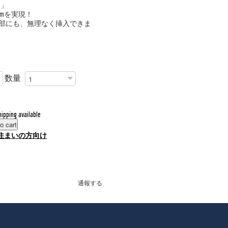
0」
mmを実現！
部にも、無理なく挿入できま
数量
hipping available
o cart
住まいの方向け
通報する