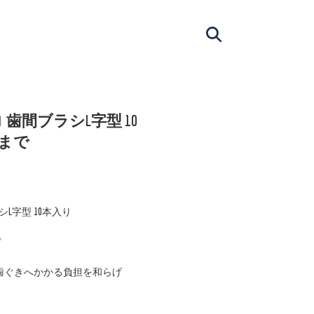
 歯間ブラシL字型 10
箱まで
L字型 10本入り
。
に歯ぐきへかかる負担を和らげ