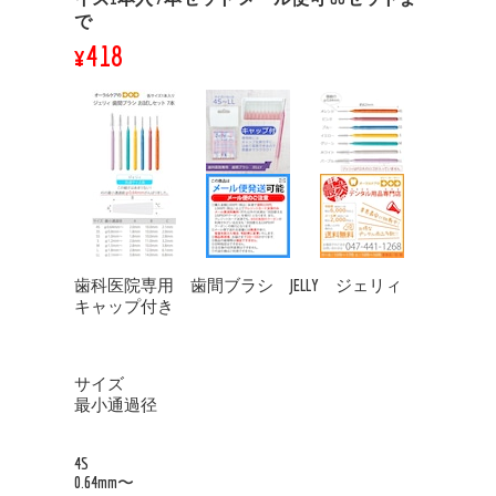
で
¥418
歯科医院専用 歯間ブラシ JELLY ジェリィ
キャップ付き
サイズ
最小通過径
4S
0.64mm〜