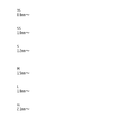
3S
0.8mm〜
SS
1.0mm〜
S
1.2mm〜
M
1.5mm〜
L
1.8mm〜
LL
2.1mm〜