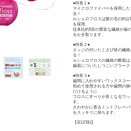
●特長１●
マイクロファイバーを採用した
去！
ルシェロフロスは髪の毛の約1/
を採用。
従来比約5倍の豊富な繊維が歯
をかき取ります。
●特長２●
エッジの付いたくさび状の繊維
る！
ルシェロフロスの繊維の断面は
歯面についたしつこいプラーク
●特長３●
歯間に入れやすいワックスコー
初めて使用される方や歯間の狭
だけるように
フロスにすべりが良くなるワッ
す。
さわやかに香るミントフレーバ
をスッキリに保ちます。
【32117201】