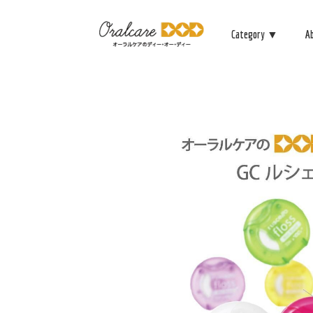
Category ▼
A