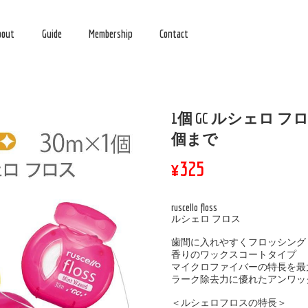
bout
Guide
Membership
Contact
1個 GC ルシェロ フロ
個まで
¥325
ruscello floss
ルシェロ フロス
歯間に入れやすくフロッシング
香りのワックスコートタイプ
マイクロファイバーの特長を最
ラーク除去力に優れたアンワッ
＜ルシェロフロスの特長＞