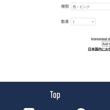
種類
数量
International s
Add t
日本国内にお
Top