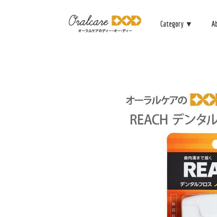
Category ▼
A