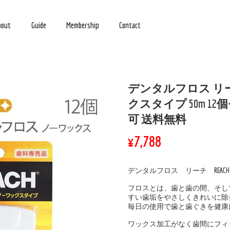
bout
Guide
Membership
Contact
デンタルフロス リーチ
クスタイプ 50m 1
可 送料無料
¥7,788
デンタルフロス リーチ REAC
フロスとは、歯と歯の間、そし
すい歯垢をやさしくきれいに除
毎日の使用で歯と歯ぐきを健康
ワックス加工がなく歯間にフィ