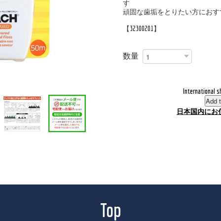
す
頑固な歯垢をとりたい方におす
【32300201】
数量
International s
Add t
日本国内にお
Top