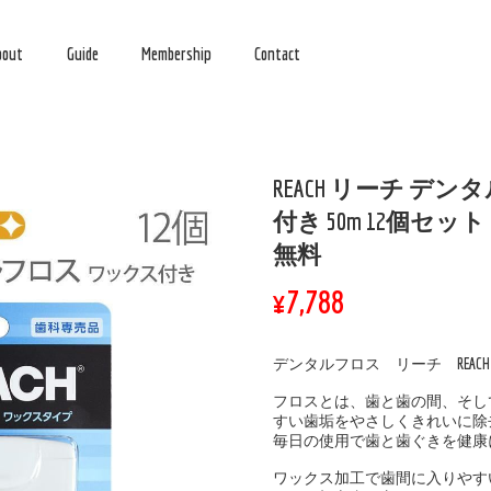
bout
Guide
Membership
Contact
REACH リーチ デ
付き 50m 12個セッ
無料
¥7,788
デンタルフロス リーチ REAC
フロスとは、歯と歯の間、そし
すい歯垢をやさしくきれいに除
毎日の使用で歯と歯ぐきを健康
ワックス加工で歯間に入りやす