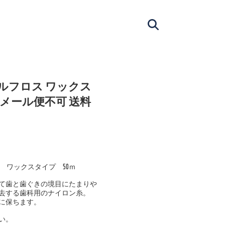
ンタルフロス ワックス
ト メール便不可 送料
H ワックスタイプ 50ｍ
て歯と歯ぐきの境目にたまりや
去する歯科用のナイロン糸。
に保ちます。
い。