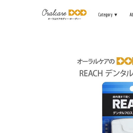
Category ▼
A