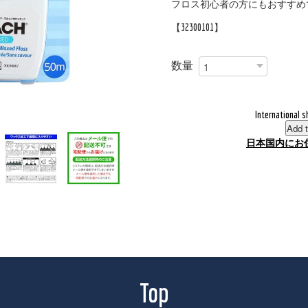
フロス初心者の方にもおすすめ
【32300101】
数量
International s
Add t
日本国内にお
Top