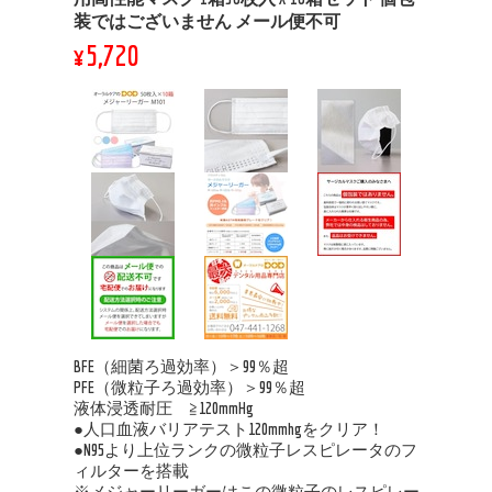
装ではございません メール便不可
¥5,720
BFE（細菌ろ過効率）＞99％超
PFE（微粒子ろ過効率）＞99％超
液体浸透耐圧 ≧120mmHg
●人口血液バリアテスト120mmhgをクリア！
●N95より上位ランクの微粒子レスピレータのフ
ィルターを搭載
※メジャーリーガーはこの微粒子のレスピレー