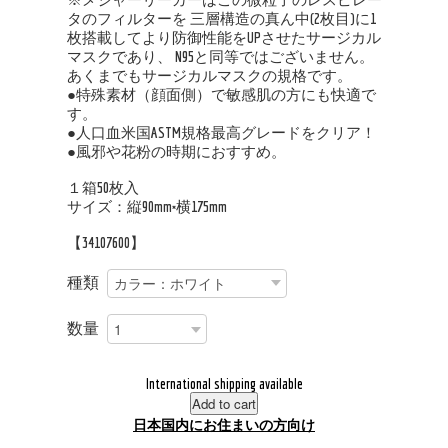
タのフィルターを 三層構造の真ん中(2枚目)に1
枚搭載してより防御性能をUPさせたサージカル
マスクであり、 N95と同等ではございません。
あくまでもサージカルマスクの規格です。
●特殊素材（顔面側）で敏感肌の方にも快適で
す。
●人口血米国ASTM規格最高グレードをクリア！
●風邪や花粉の時期におすすめ。
１箱50枚入
サイズ：縦90mm×横175mm
【34107600】
種類
数量
International shipping available
Add to cart
日本国内にお住まいの方向け