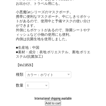
お出かけ、トラベル用にも。
小悪魔Catシリーズのマスクポーチ。
携帯に便利なマスクポーチ。中にしきりポケッ
トがあるので、使用中と予備マスクの使い分け
ができます。
外側にもポケットがあるので、除菌シートやテ
ィッシュなど小物の使用にも便利。
内側は抗菌生地を使用しました。
■生産地：中国
■素材・成分：表地:ポリエステル、裏地:ポリエ
ステル(抗菌加工)
【bls210526】
種類
数量
International shipping available
Add to cart