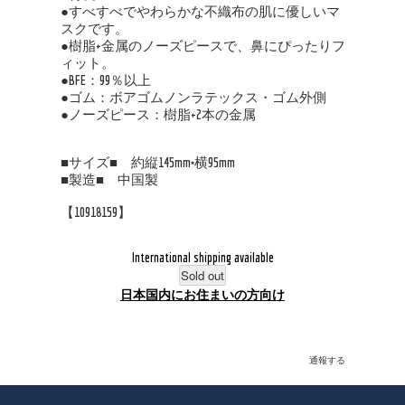
●すべすべでやわらかな不織布の肌に優しいマ
スクです。
●樹脂+金属のノーズピースで、鼻にぴったりフ
ィット。
●BFE：99％以上
●ゴム：ボアゴムノンラテックス・ゴム外側
●ノーズピース：樹脂+2本の金属
■サイズ■ 約縦145mm×横95mm
■製造■ 中国製
【10918159】
International shipping available
Sold out
日本国内にお住まいの方向け
通報する