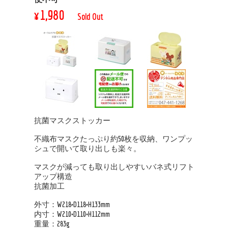
¥1,980
Sold Out
抗菌マスクストッカー
不織布マスクたっぷり約50枚を収納、ワンプッ
シュで開いて取り出しも楽々。
マスクが減っても取り出しやすいバネ式リフト
アップ構造
抗菌加工
外寸：W218×D118×H133mm
内寸：W210×D110×H112mm
重量：283g