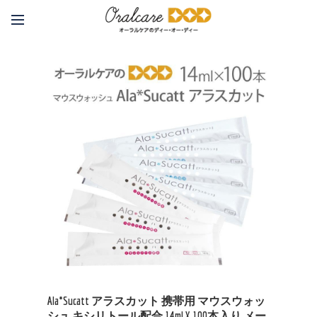
Ala*Sucatt アラスカット 携帯用 マウスウォッ
シュ キシリトール配合 14ml X 100本入り メー