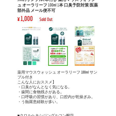
ュ オーラリーフ 100ml 1本 口臭予防対策 医薬
部外品 メール便不可
¥1,000
Sold Out
薬用マウスウォッシュ オーラリーフ 100ml サン
プル付き
こんな人におススメ】
・口臭がなんとなく気になる。
・歯間に食物残さがある。
・口呼吸の習慣があり、口腔内が乾燥ぎみ。
・う蝕羅患経験が多い。
■クロルヘキシジングルコン酸塩