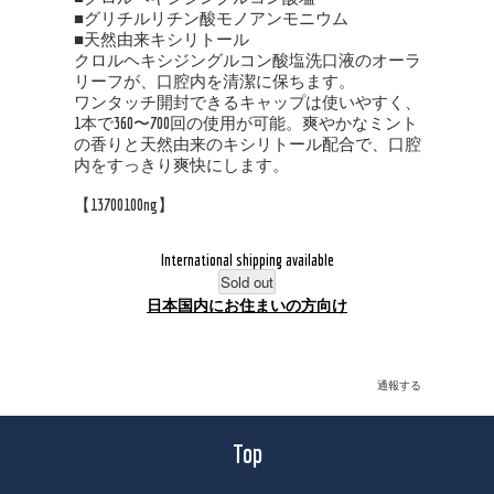
■グリチルリチン酸モノアンモニウム
■天然由来キシリトール
クロルヘキシジングルコン酸塩洗口液のオーラ
リーフが、口腔内を清潔に保ちます。
ワンタッチ開封できるキャップは使いやすく、
1本で360〜700回の使用が可能。爽やかなミント
の香りと天然由来のキシリトール配合で、口腔
内をすっきり爽快にします。
【13700100ng】
International shipping available
Sold out
日本国内にお住まいの方向け
通報する
Top