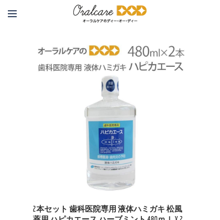
2本セット 歯科医院専用 液体ハミガキ 松風
薬用 ハピカエース ハーブミント 480ｍｌ X 2