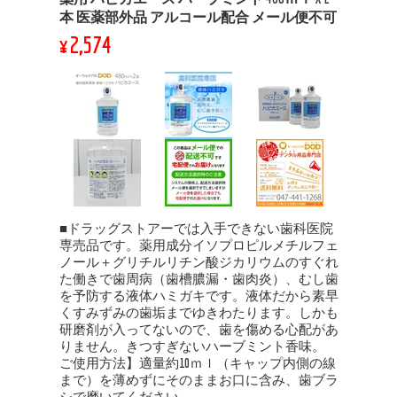
本 医薬部外品 アルコール配合 メール便不可
¥2,574
■ドラッグストアーでは入手できない歯科医院
専売品です。薬用成分イソプロピルメチルフェ
ノール＋グリチルリチン酸ジカリウムのすぐれ
た働きで歯周病（歯槽膿漏・歯肉炎）、むし歯
を予防する液体ハミガキです。液体だから素早
くすみずみの歯垢までゆきわたります。しかも
研磨剤が入ってないので、歯を傷める心配があ
りません。きつすぎないハーブミント香味。
ご使用方法】適量約10ｍｌ（キャップ内側の線
まで）を薄めずにそのままお口に含み、歯ブラ
シで磨いてください。