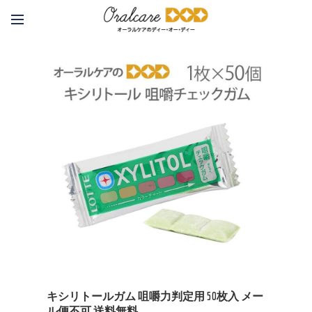
キシリトールガム 咀嚼力判定用 50枚入 メー
ル便不可 送料無料