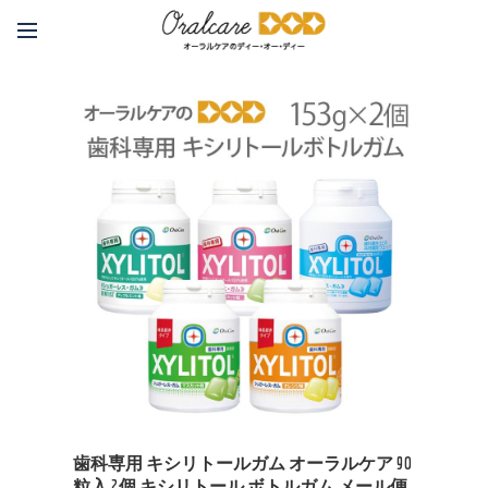
歯科専用 キシリトールガム オーラルケア 90
粒入 2個 キシリトール ボトルガム メール便