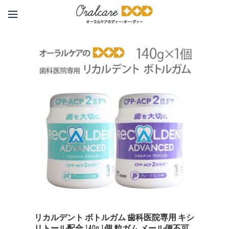
リカルデント ボトルガム 歯科医院専用 キシ
リトール配合 140g 1個 粒ガム メール便不可