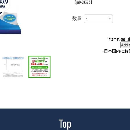
【pd409382】
数量
International s
Add t
日本国内にお
Top