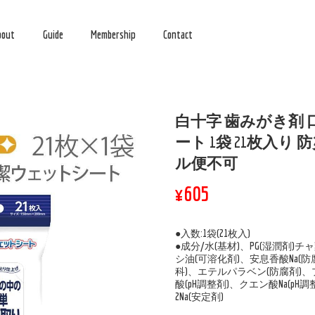
bout
Guide
Membership
Contact
白十字 歯みがき剤
ート 1袋 21枚入り 
ル便不可
¥605
●入数:1袋(21枚入)
●成分/水(基材)、PG(湿潤剤)チャ
シ油(可溶化剤)、安息香酸Na(
科)、エテルパラベン(防腐剤)、
酸(pH調整剤)、クエン酸Na(pH調
2Na(安定剤)