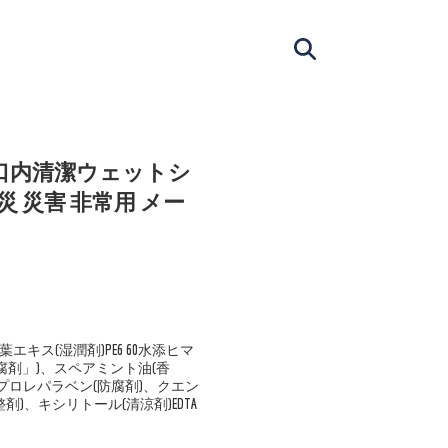
 口内清潔ウェットシ
防災 災害 非常用 メー
葉エキス(湿潤剤)PE6 60水添ヒマ
防腐剤」)、スペアミント油(香
プロレパラベン(防腐剤)、クエン
整剤)、キシリトール(清涼剤)EDTA