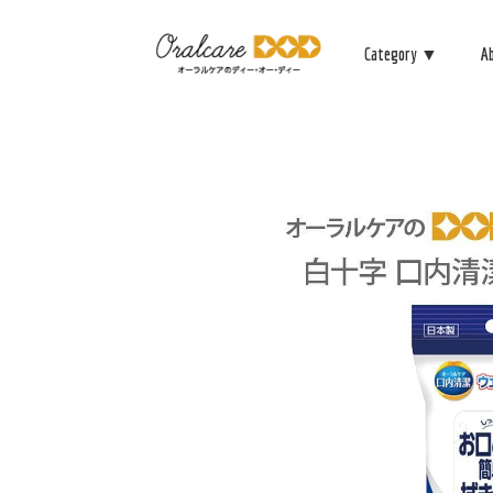
Category ▼
A