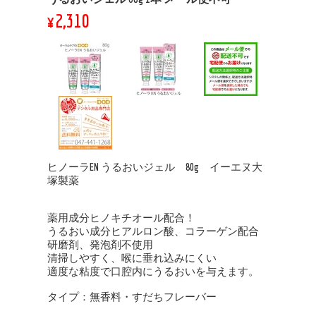
¥2,310
ヒノーラEN うるおいジェル 80g イーエヌ大
塚製薬
薬用成分ヒノキチオール配合！
うるおい成分ヒアルロン酸、コラーゲン配合
研磨剤、発泡剤不使用
清掃しやすく、喉に垂れ込みにくい
適度な粘度で口腔内にうるおいを与えます。
タイプ：無香料・すだちフレーバー