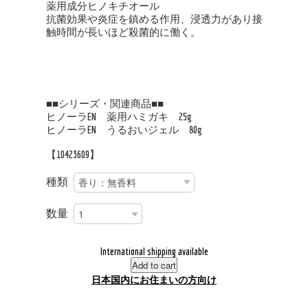
薬用成分ヒノキチオール
抗菌効果や炎症を鎮める作用、浸透力があり接
触時間が長いほど殺菌的に働く。
■■シリーズ・関連商品■■
ヒノーラEN 薬用ハミガキ 25g
ヒノーラEN うるおいジェル 80g
【10423609】
種類
数量
International shipping available
Add to cart
日本国内にお住まいの方向け