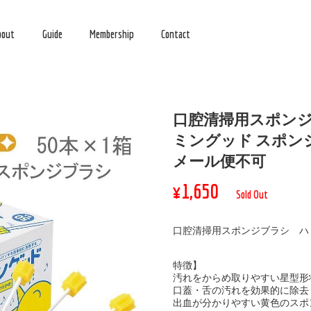
bout
Guide
Membership
Contact
口腔清掃用スポンジ
ミングッド スポンジ
メール便不可
¥1,650
Sold Out
口腔清掃用スポンジブラシ ハ
特徴】
汚れをからめ取りやすい星型形
口蓋・舌の汚れを効果的に除去
出血が分かりやすい黄色のスポ