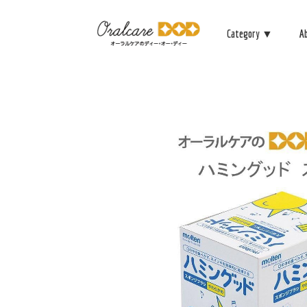
Category ▼
A