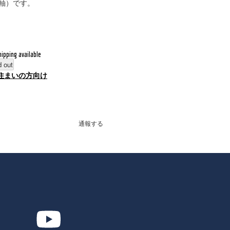
軸）です。
hipping available
d out
住まいの方向け
通報する