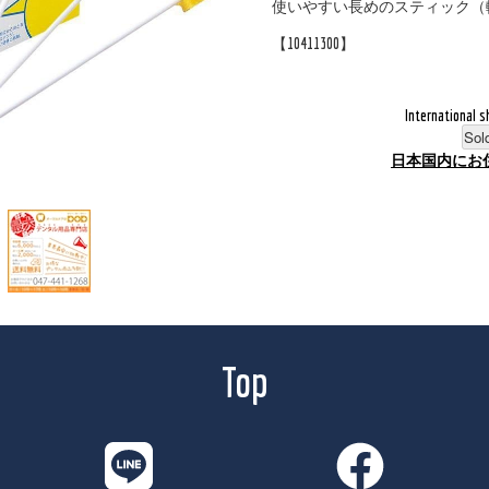
使いやすい長めのスティック（
【10411300】
International s
Sol
日本国内にお
Top