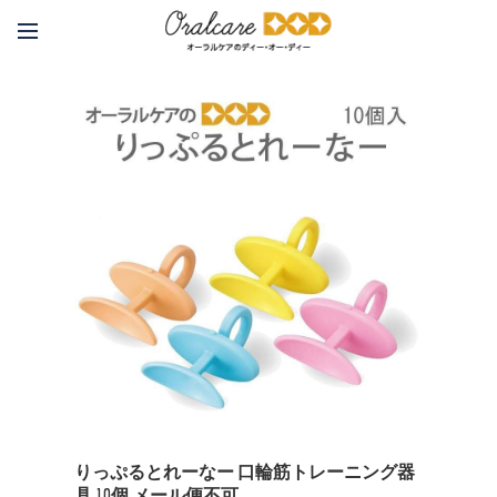
りっぷるとれーなー 口輪筋トレーニング器
具 10個 メール便不可