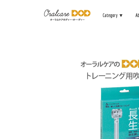
Category ▼
A