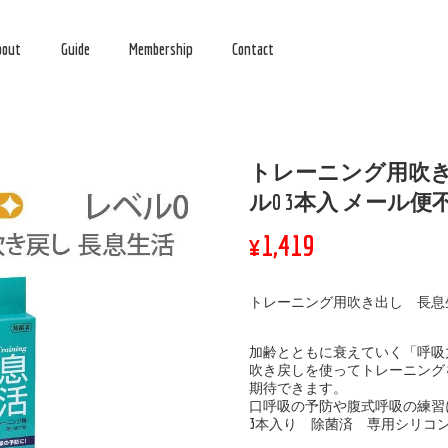
bout
Guide
Membership
Contact
トレーニング用吹き
ル0 3本入 メール便
¥1,419
トレーニング用吹き出し 長息
加齢とともに衰えていく「呼吸
吹き戻しを使ってトレーニング
期待できます。
口呼吸の予防や腹式呼吸の練習
3本入り 除菌済 専用シリコ