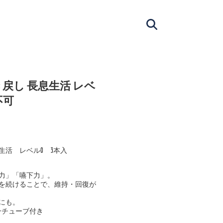
戻し 長息生活 レベ
不可
生活 レベル0 3本入
力」「嚥下力」。
を続けることで、維持・回復が
にも。
ンチューブ付き