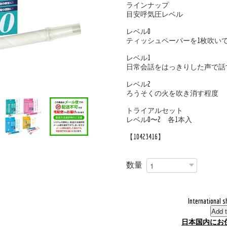
ラインナップ
目安呼気圧レベル
レベル0
ティッシュペーパーを1枚吹い
レベル1
日常会話をはっきりした声で話
レベル2
ろうそくの火を吹き消す程度
トライアルセット
レベル0〜2 各1本入
【10423416】
数量
International s
Add t
日本国内にお