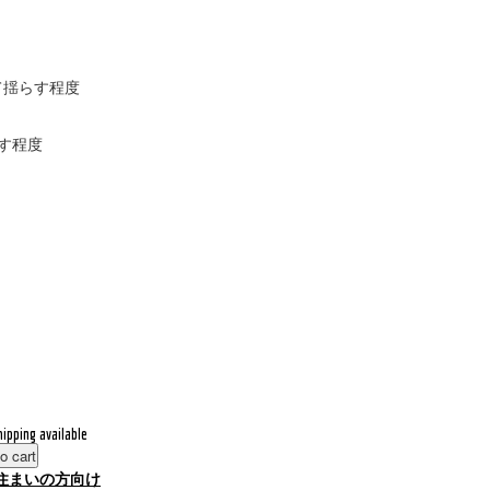
て揺らす程度
す程度
hipping available
o cart
住まいの方向け