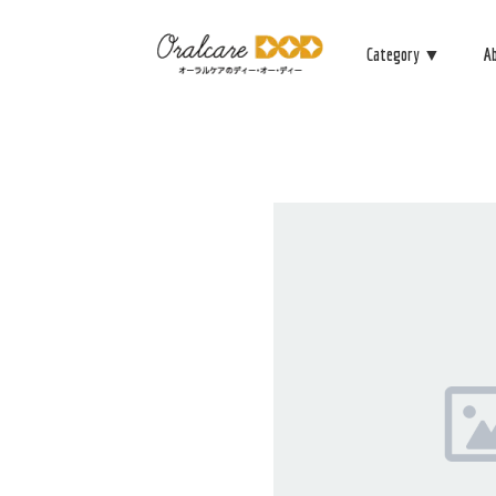
Category ▼
A