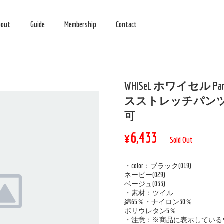
bout
Guide
Membership
Contact
WHISeL ホワイセル Pant
スストレッチパンツ w
可
¥6,433
Sold Out
・color：ブラック(019)
ネービー(029)
ベージュ(033)
・素材：ツイル
綿65％・ナイロン30％
ポリウレタン5％
・注意：※商品に表示している