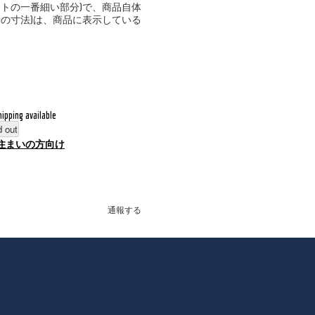
ストの一番細い部分)で、商品自体
時の寸法)は、商品に表示している
hipping available
d out
住まいの方向け
通報する