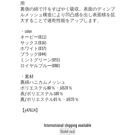
用
裏側の綿で汗をすばやく吸収。表面のディンプ
ルメッシュ構造により凹凸感を出し表面積を拡
大することで速乾性能をアップします。
・color
ネービー(011)
サックス(016)
ホワイト(037)
ブラック(044)
ミントグリーン(055)
ロイヤルブルー(080)
・素材
裏綿ハニカムメッシュ
ポリエステル80％・綿20％
表/ポリエステル100％
裏/ポリエステル65％・綿35％
【ji47614】
International shipping available
Sold out