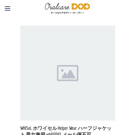
WHISeL ホワイセル Helper Wear ハーフジャケッ
ト 男女兼用 wh90065 メール便不可