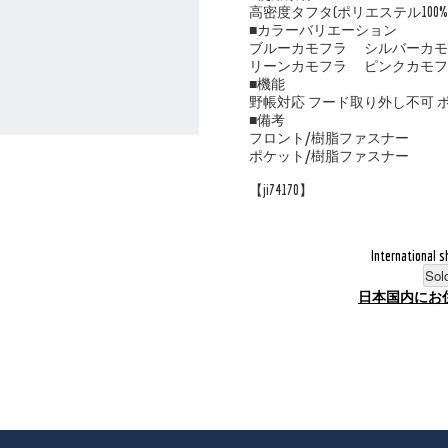
高密度タフタ(ポリエステル100%
■カラーバリエーション
ブルーカモフラ シルバーカ
リーンカモフラ ピンクカモフ
■機能
野帳対応 フード取り外し不可 ポ
■備考
フロント/樹脂ファスナー
ポケット/樹脂ファスナー
【ji74170】
International s
Sol
日本国内にお