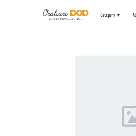
Category ▼
A