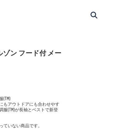
ブルゾン フード付 メー
TM)
にもアウトドアにも合わせやす
服(TM)が長袖とベストで新登
っていない商品です。