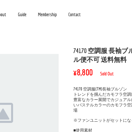
bout
Guide
Membership
Contact
74170 空調服 長袖
ル便不可 送料無料
¥8,800
Sold Out
74170 空調服(TM)長袖ブルゾン
トレンドを掴んだカモフラ空調服(
豊富なカラー展開でカジュアル
いパステルカラーのカモフラ空調
場
※ファンユニットがセットにな
■使用素材