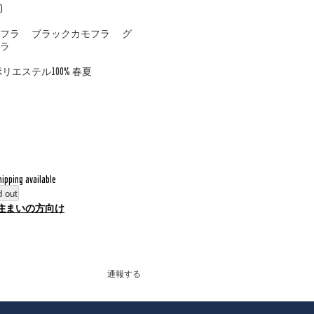
)
モフラ ブラックカモフラ グ
ラ
リエステル100% 春夏
hipping available
d out
住まいの方向け
通報する