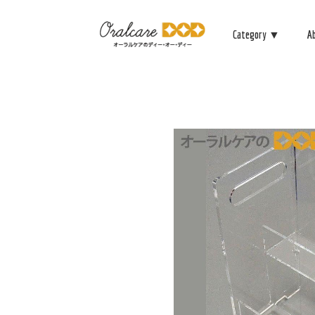
Category ▼
A