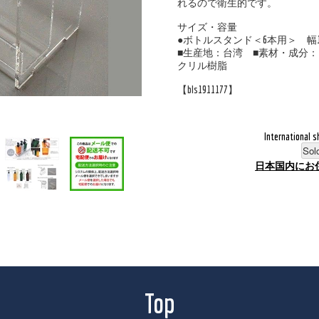
れるので衛生的です。
サイズ・容量
●ボトルスタンド＜6本用＞ 幅18.6c
■生産地：台湾 ■素材・成分：
クリル樹脂
【bls1911177】
International s
Sol
日本国内にお
Top