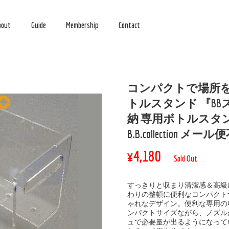
bout
Guide
Membership
Contact
コンパクトで場所
トルスタンド 『BB
納 専用ボトルスタ
B.B.collection メー
¥4,180
Sold Out
すっきりと収まり清潔感＆高級
わりの整頓に便利なコンパクト
ゃれなデザイン。便利な専用の
ンパクトサイズながら、ノズル
ュで必要量が出るようになって