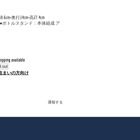
m×奥行14cm×高27.4cm
●ボトルスタンド：本体組成 ア
hipping available
d out
住まいの方向け
通報する