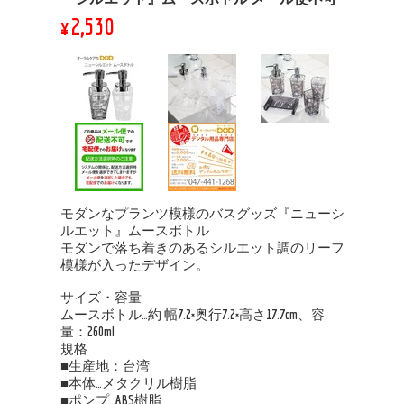
¥2,530
モダンなプランツ模様のバスグッズ『ニューシ
ルエット』ムースボトル
モダンで落ち着きのあるシルエット調のリーフ
模様が入ったデザイン。
サイズ・容量
ムースボトル…約 幅7.2×奥行7.2×高さ17.7cm、容
量：260ml
規格
■生産地：台湾
■本体…メタクリル樹脂
■ポンプ…ABS樹脂