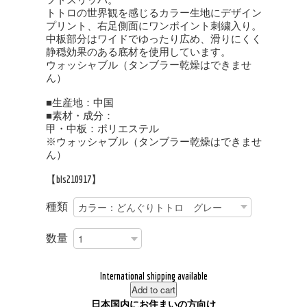
トトロの世界観を感じるカラー生地にデザイン
プリント、右足側面にワンポイント刺繍入り。
中板部分はワイドでゆったり広め、滑りにくく
静穏効果のある底材を使用しています。
ウォッシャブル（タンブラー乾燥はできませ
ん）
■生産地：中国
■素材・成分：
甲・中板：ポリエステル
※ウォッシャブル（タンブラー乾燥はできませ
ん）
【bls210917】
種類
数量
International shipping available
Add to cart
日本国内にお住まいの方向け