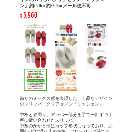
ン』約23.0cm 約24.0cm メール便不可
¥3,960
織りのミックス感を表現した、上品なデザイン
のスリッパ クリアセゾン『ミッシェン』
中板と底周り、アッパー部分を手で一針ずつ丁
寧に縫い合わせたスリッパ。
中敷のかかと部はカップ形状になっており、底
面2ヵ所に滑り止めを施しフローリング等でも