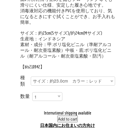
滑りにくい仕様、安定した履き心地です。
消毒液対応の機能付きPVCを使用しており、気
になるときにすぐ拭くことができ、お手入れも
簡単。
サイズ：約23cm(Sサイズ)/約24cm(Mサイズ)
生産地：インドネシア
素材・成分：甲:ポリ塩化ビニル（準耐アルコ
ール・耐次亜塩素酸）中板・底:ポリ塩化ビニ
ル（耐アルコール・耐次亜塩素酸・防汚）
【bls210942】
種
類
数量
International shipping available
Add to cart
日本国内にお住まいの方向け