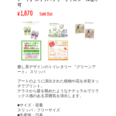
可
¥1,870
Sold Out
癒し系デザインのトイレタリー 『グリーンア
ート』 スリッパ
アートのように演出された植物や花を水彩タッ
チでプリント。
テラスから庭を眺めたようなナチュラルでリラ
ックス感のある雰囲気を演出します。
■サイズ・容量
スリッパ：フリーサイズ
■生産地：日本