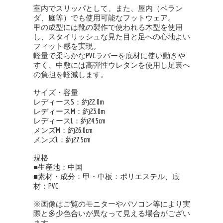
室内でスリッパとして、また、屋内（ベラン
ダ、庭等）でも使用可能なフットウェア。
甲の成型には靴の製作で使われる木型を使用
し、スタイリッシュな見た目と足への心地よい
フィット感を実現。
軽量で柔らかなPVCラバーを底材に使い動きや
すく、中敷には高弾性ウレタンを使用し足裏へ
の負担を軽減します。
サイズ・容量
レディースS：約22.0m
レディースM：約23.0m
レディースL：約24.5cm
メンズM：約26.0cm
メンズL：約27.5cm
規格
■生産地：中国
■素材・成分：甲・中板：ポリエステル、底
材：PVC
※画像はご覧のモニターやパソコン等により実
際と多少色合いが異なって見える場合がござい
ます。