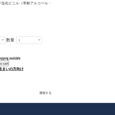
リ塩化ビニル（準耐アルコール・
数量
hipping available
o cart
住まいの方向け
通報する