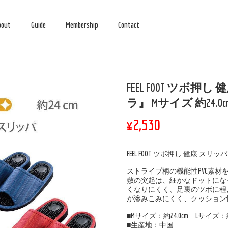
bout
Guide
Membership
Contact
FEEL FOOT ツボ押
ラ』 Mサイズ 約24.
¥2,530
FEEL FOOT ツボ押し 健康 スリッ
ストライプ柄の機能性PVC素材
敷の突起は、細かなドットにな
くなりにくく、足裏のツボに程
が滲みこみにくく、クッション性
■Mサイズ：約24.0cm Lサイズ：約2
■生産地：中国