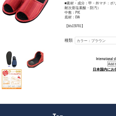
■素材・成分：甲・外マチ：ポ
耐次亜塩素酸・防汚）
中敷：PVC
底材：EVA
【bls220701】
種類
International s
Add t
日本国内にお