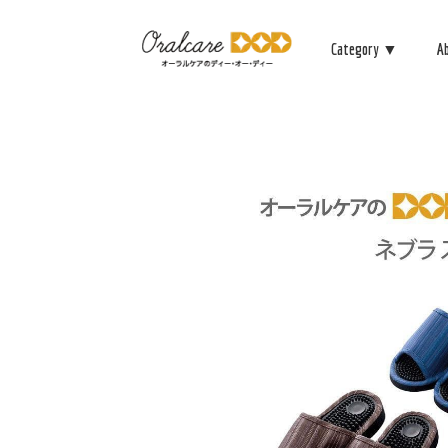
Category ▼
A