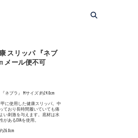
し 健康 スリッパ 『ネブ
0cm メール便不可
パ 『ネブラ』 Mサイズ 約24.0cm
を甲に使用した健康スリッパ。中
っており長時間履いていても痛
よい刺激を与えます。底材は水
があるEVAを使用。
6.0cm