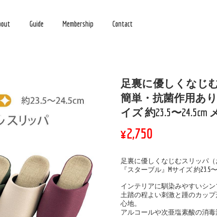
bout
Guide
Membership
Contact
足裏に優しくなじむ
簡単・抗菌作用あり
イズ 約23.5〜24.5
¥2,750
足裏に優しくなじむスリッパ（
『スターブル』Mサイズ 約23.5〜24
インテリアに馴染みやすいシン
土踏の程よい刺激と踵のカップ
心地。
アルコールや次亜塩素酸の消毒