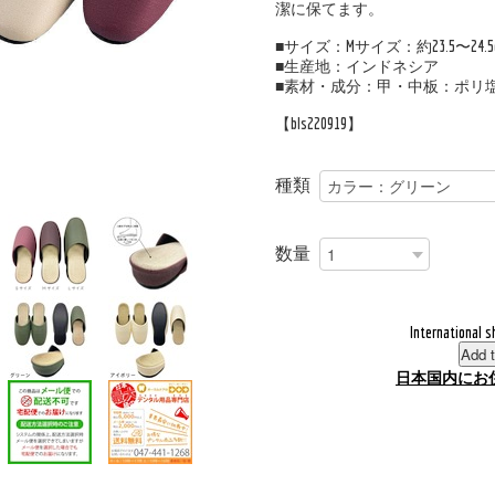
潔に保てます。
■サイズ：Mサイズ：約23.5〜24.5
■生産地：インドネシア
■素材・成分：甲・中板：ポリ
【bls220919】
種類
数量
International s
Add t
日本国内にお