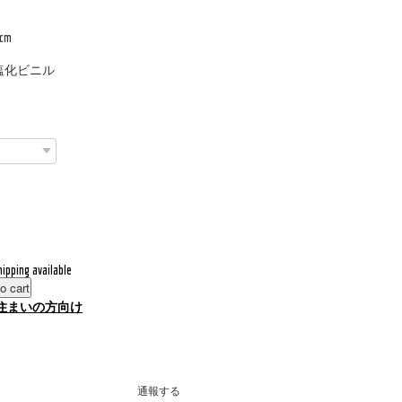
cm
塩化ビニル
hipping available
o cart
住まいの方向け
通報する