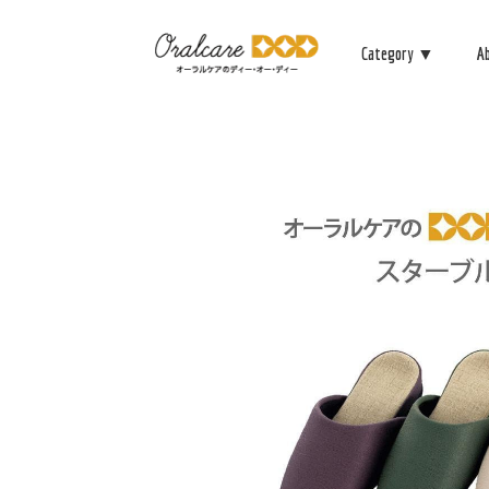
Category ▼
A