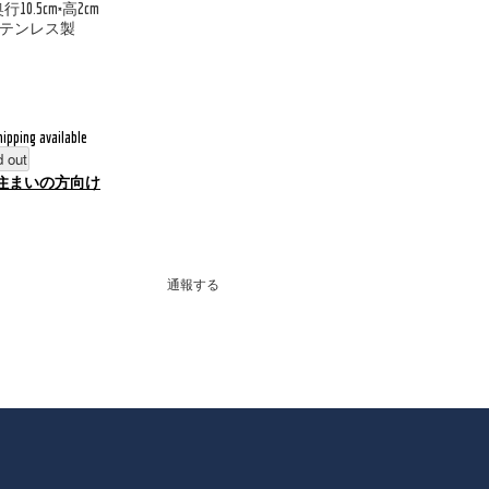
10.5cm×高2cm
ステンレス製
hipping available
d out
住まいの方向け
通報する