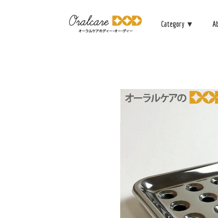
Category ▼
A