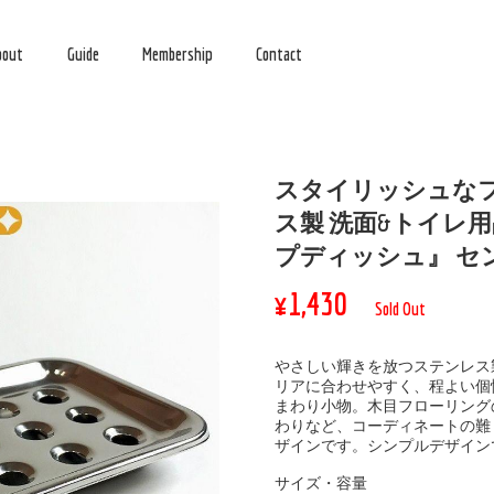
bout
Guide
Membership
Contact
スタイリッシュな
ス製 洗面&トイレ用
プディッシュ』 セ
¥1,430
Sold Out
やさしい輝きを放つステンレス
リアに合わせやすく、程よい個
まわり小物。木目フローリング
わりなど、コーディネートの難
ザインです。シンプルデザイン
サイズ・容量