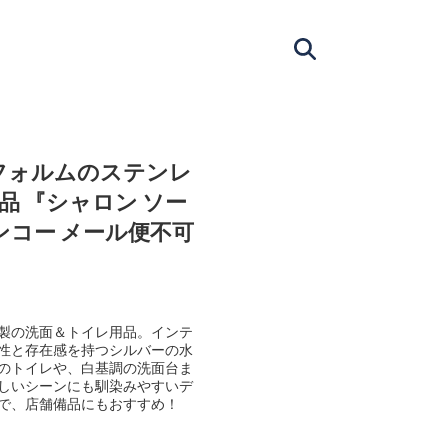
フォルムのステンレ
品 『シャロン ソー
ンコー メール便不可
製の洗面＆トイレ用品。インテ
性と存在感を持つシルバーの水
のトイレや、白基調の洗面台ま
しいシーンにも馴染みやすいデ
で、店舗備品にもおすすめ！