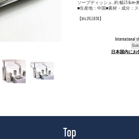
ソープディッシュ…約 幅13.6cm×奥行
■生産地：中国■素材・成分：
【bls1911030】
International s
Sol
日本国内にお
Top