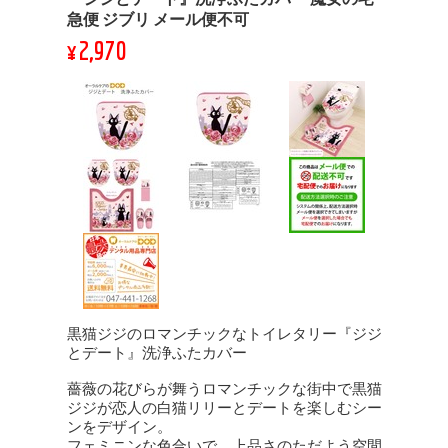
急便 ジブリ メール便不可
¥2,970
黒猫ジジのロマンチックなトイレタリー『ジジ
とデート』洗浄ふたカバー
薔薇の花びらが舞うロマンチックな街中で黒猫
ジジが恋人の白猫リリーとデートを楽しむシー
ンをデザイン。
フェミニンな色合いで、上品さのただよう空間