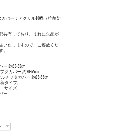
カバー：アクリル100%（抗菌防
部共有しており、まれに欠品が
告いたしますので、ご容赦くだ
す。
約65×65cm
カバー 約80×65cm
チフタカバー 約95×65cm
着タイプ)
リーサイズ
バー