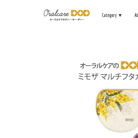
Category ▼
A