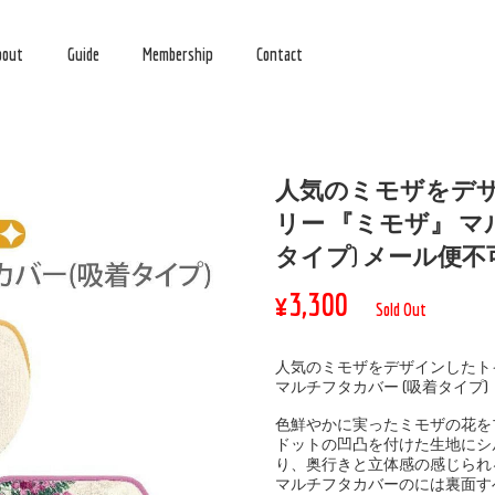
bout
Guide
Membership
Contact
人気のミモザをデ
リー 『ミモザ』 
タイプ) メール便不
¥3,300
Sold Out
人気のミモザをデザインしたト
マルチフタカバー (吸着タイプ)
色鮮やかに実ったミモザの花を
ドットの凹凸を付けた生地にシ
り、奥行きと立体感の感じられ
マルチフタカバーのには裏面す