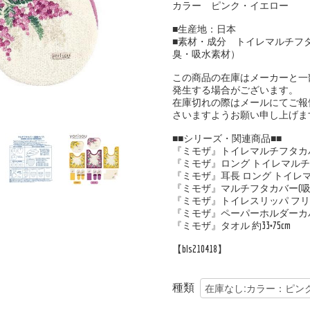
カラー ピンク・イエロー
■生産地：日本
■素材・成分 トイレマルチフタ
臭・吸水素材）
この商品の在庫はメーカーと一
発生する場合がございます。
在庫切れの際はメールにてご報
さいますようお願い申し上げま
■■シリーズ・関連商品■■
『ミモザ』トイレマルチフタカバー 
『ミモザ』ロング トイレマルチフタ
『ミモザ』耳長 ロング トイレマル
『ミモザ』マルチフタカバー(吸
『ミモザ』トイレスリッパ フ
『ミモザ』ペーパーホルダーカ
『ミモザ』タオル 約33×75cm
【bls210418】
種類