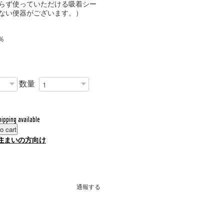
らず使っていただける吸着シー
ない便器がございます。）
％
数量
hipping available
o cart
住まいの方向け
通報する