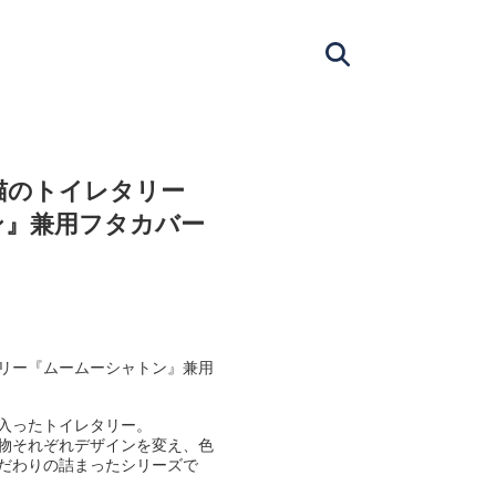
猫のトイレタリー
ン』兼用フタカバー
リー『ムームーシャトン』兼用
入ったトイレタリー。
物それぞれデザインを変え、色
だわりの詰まったシリーズで