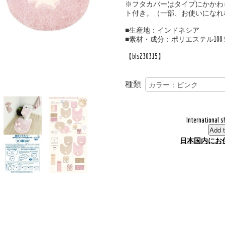
※フタカバーはタイプにかかわ
ト付き。（一部、お使いになれ
■生産地：インドネシア
■素材・成分：ポリエステル100
【bls230315】
種類
International s
Add t
日本国内にお