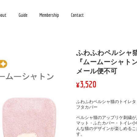
bout
Guide
Membership
Contact
ふわふわペルシャ
『ムームーシャト
メール便不可
¥3,520
ふわふわペルシャ猫のトイレタ
フタカバー
ペルシャ猫のアップリケ刺繍が
マット・ふたカバー・トイレ小
んな猫のデザインが楽しめるこ
す。