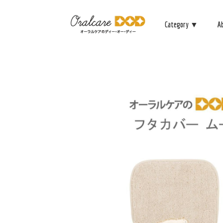
Category ▼
A