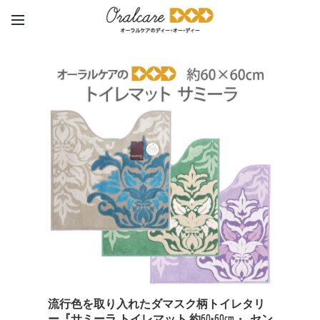
流行色を取り入れたダマスク柄トイレタリ
ー『サミーラ トイレマット 約60×60cm 』 セン