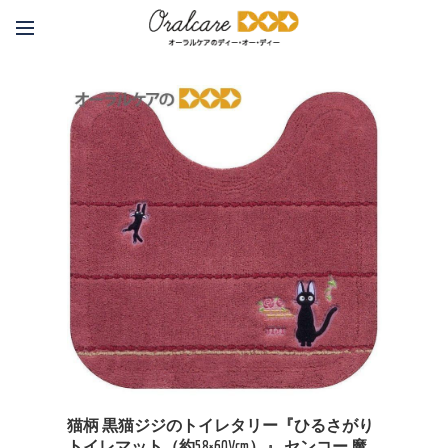
猫柄 黒猫ジジのトイレタリー『ひるさがり
トイレマット（約58×60Vcm）』 センコー 魔