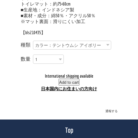
トイレマット：約75×60cm
■生産地：インドネシア製
■素材・成分：綿50％・アクリル50％
※マット裏面：滑りにくい加工
【bls210435】
種類
数量
International shipping available
Add to cart
日本国内にお住まいの方向け
通報する
Top