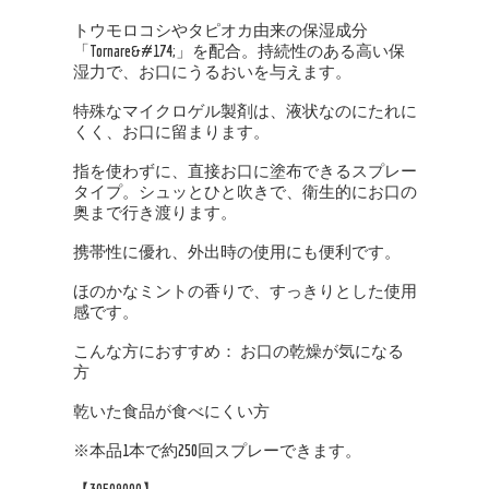
トウモロコシやタピオカ由来の保湿成分
「Tornare&#174;」を配合。持続性のある高い保
湿力で、お口にうるおいを与えます。
特殊なマイクロゲル製剤は、液状なのにたれに
くく、お口に留まります。
指を使わずに、直接お口に塗布できるスプレー
タイプ。シュッとひと吹きで、衛生的にお口の
奥まで行き渡ります。
携帯性に優れ、外出時の使用にも便利です。
ほのかなミントの香りで、すっきりとした使用
感です。
こんな方におすすめ： お口の乾燥が気になる
方
乾いた食品が食べにくい方
※本品1本で約250回スプレーできます。