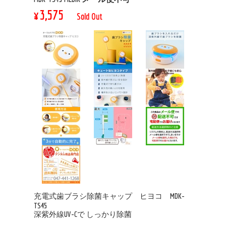
¥3,575
Sold Out
充電式歯ブラシ除菌キャップ ヒヨコ MDK-
TS45
深紫外線UV-Cで しっかり除菌