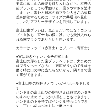
要素に富士山の表現を取り入れながら、本来の
歯ブラシとしての手触りと、磨きやすさを追求
しました。海外と日本の歯ブラシ大きさの規格
差を解消するために、サイズの共通項を見出
し、バリアフリーデザインを目指しています。
富士山歯ブラシは、見た目だけではなくコンセ
プト自体も、富士山の様に誰にでも受け入れら
れる歯ブラシでありたいと思います。
カラーはレッド（赤富士）とブルー（青富士）
●実は磨きやすいカタチの富士山
富士山の形をした歯ブラシヘッドは、大きめの
歯ブラシヘッドなのに、末広がりなので奥歯を
磨く時に口の中に当たらないから、隅々まで磨
く事ができます。
●富士山型の指押さえでしっかりホールドしま
す
ハンドルの富士山型の指押さえは冠雪のカタチ
のすべり止めでしっかり握ることもできます。
ハンドルの下を持てばペンシル持ちにもでき
て、正しい歯みがき方法で磨けます。