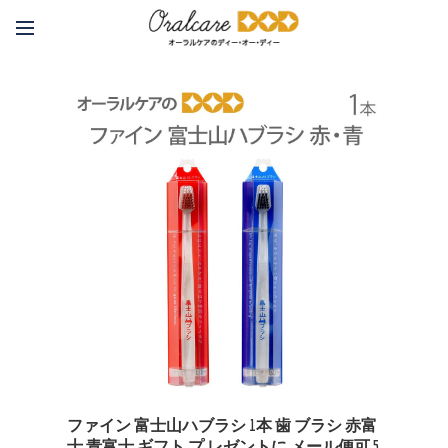
ファイン 富士山ハブラシ 1本 歯 ブラシ 赤富
士 青富士 ギフト プ レゼントに メール便可 5