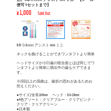
便可 4セットまで】
¥1,000
Sold Out
8本 Ci Assist アシスト mini ミニ
ネックを曲げることができワンタフトより簡単
ヘッドサイズが小臼歯の咬合面とほぼ同じでワ
ンタフトより簡単に萌出中の歯もケアできま
す。
※2回以上の屈曲は、破折の恐れがあるためお
控えください。
●サイズ/全長164mm ヘッド：8.6×18mm
●4色アソート：クリアブルー・クリアピンク・
クリア・クリアグリーン
●日本製