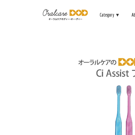
Category ▼
A