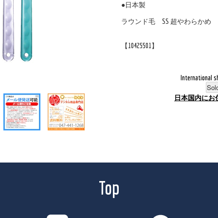
●日本製
ラウンド毛 SS 超やわらかめ
【10425501】
International s
Sol
日本国内にお
Top