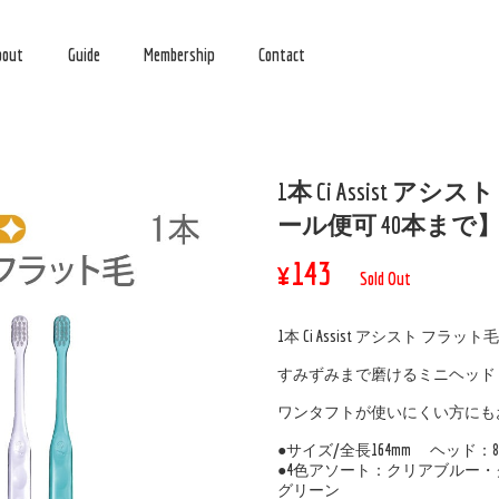
bout
Guide
Membership
Contact
1本 Ci Assist ア
ール便可 40本まで
¥143
Sold Out
1本 Ci Assist アシスト フラット毛
すみずみまで磨けるミニヘッド
ワンタフトが使いにくい方にも
●サイズ/全長164mm ヘッド：8.6
●4色アソート：クリアブルー
グリーン