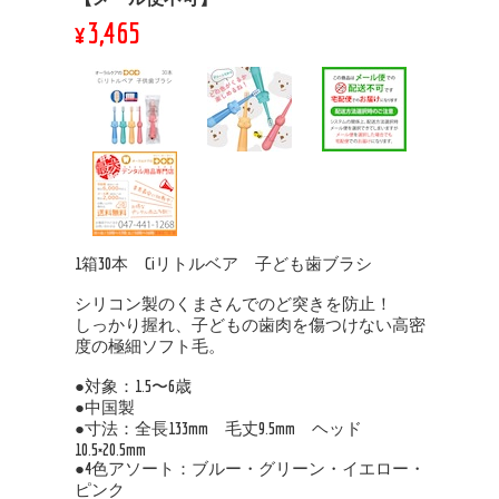
¥3,465
1箱30本 Ciリトルベア 子ども歯ブラシ
シリコン製のくまさんでのど突きを防止！
しっかり握れ、子どもの歯肉を傷つけない高密
度の極細ソフト毛。
●対象：1.5〜6歳
●中国製
●寸法：全長133mm 毛丈9.5mm ヘッド
10.5×20.5mm
●4色アソート：ブルー・グリーン・イエロー・
ピンク