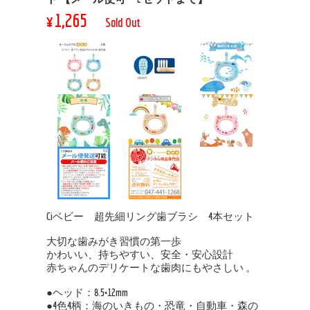
¥1,265
Sold Out
Ciベビー 超先細リング歯ブラシ 4本セット
大切な歯みがき習慣の第一歩
かわいい、持ちやすい、安全・安心設計
赤ちゃんのデリケートな歯肉にもやさしい 。
●ヘッド：8.5×12mm
●4色4柄：海のいきもの・恐竜・自動車・森の