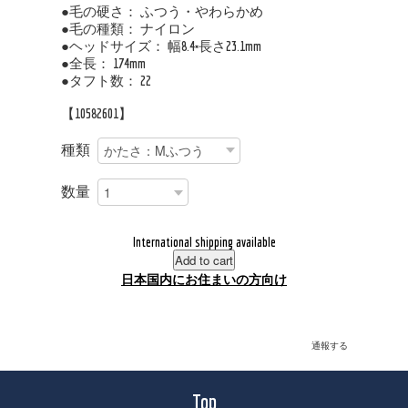
●毛の硬さ： ふつう・やわらかめ
●毛の種類： ナイロン
●ヘッドサイズ： 幅8.4×長さ23.1mm
●全長： 174mm
●タフト数： 22
【10582601】
種類
数量
International shipping available
Add to cart
日本国内にお住まいの方向け
通報する
Top