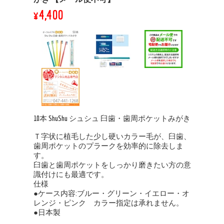
¥4,400
10本 ShuShu シュシュ 臼歯・歯周ポケットみがき
Ｔ字状に植毛した少し硬いカラー毛が、臼歯、
歯周ポケットのプラークを効率的に除去しま
す。
臼歯と歯周ポケットをしっかり磨きたい方の意
識付けにも最適です。
仕様
●ケース内容:ブルー・グリーン・イエロー・オ
レンジ・ピンク カラー指定は承れません。
●日本製