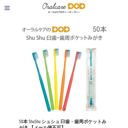
50本 ShuShu シュシュ 臼歯・歯周ポケットみ
がき 【メール便不可】