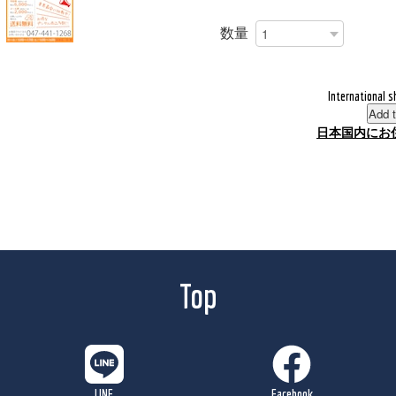
数量
International s
Add t
日本国内にお
Top