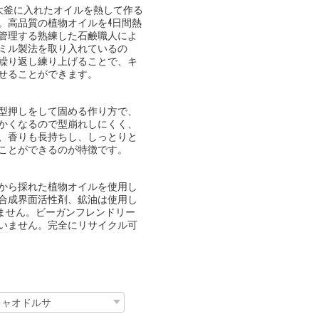
大釜に入れたオイルを熱して作る
。高品質の植物オイルを4日間熱
管理する熟練した石鹸職人によ
ミル製法を取り入れているの
繰り返し練り上げることで、キ
せることができます。
型押しをして固める作り方で、
かくなるので型崩れしにくく、
、香りも長持ちし、しっとりと
ことができるのが特徴です。
から採れた植物オイルを使用し
合成界面活性剤、鉱油は使用し
いません。ビーガンフレンドリー
いません。完全にリサイクル可