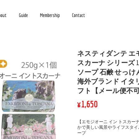
bout
Guide
Membership
Contact
ネスティダンテ エ
スカーナ シリーズ 1個 
ソープ 石鹸 せっけ
海外ブランド イタ
フト【メール便不
¥1,650
【エモジオーニ イン トスカー
かで美しい風景やライフスタイ
ープ