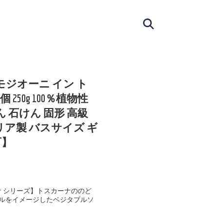
モジオーニ イン ト
250g 100％植物性
ん 石けん 固形 高級
リア製 バスサイズ ギ
可】
ナ シリーズ】トスカーナののど
ルをイメージしたベジタブルソ