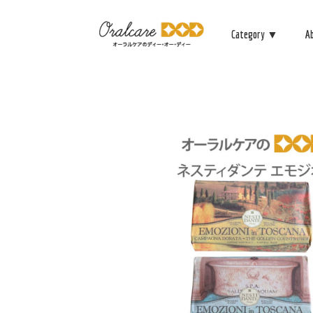
Category ▼
A