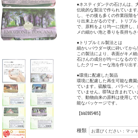
●ネスティダンテの石けんは、
伝統的な製法で作られています
し、その後も多くの作業段階を
り出来上がるのです。トリプル
で、原料をより均一に撹拌し、
メの細かい泡と香りを長持ちさ
●トリプルミル製法とは
細かいパウダー状に砕いてから
この製法により、表面がキメ細
石けんの成分が均一になるので
したクリーミーな泡を作り出す
●環境に配慮した製品
環境に配慮した再生可能な農園
ています。硫酸塩、パラベン、
ていません。EDTAは含まれて
で、動物由来の原料は使用して
能なパッケージです。
【bld2005485】
種類